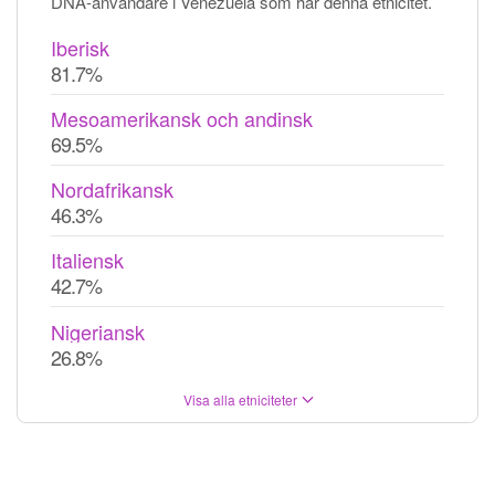
DNA-användare i Venezuela som har denna etnicitet.
Iberisk
81.7%
Mesoamerikansk och andinsk
69.5%
Nordafrikansk
46.3%
Italiensk
42.7%
Nigeriansk
26.8%
Visa alla etniciteter