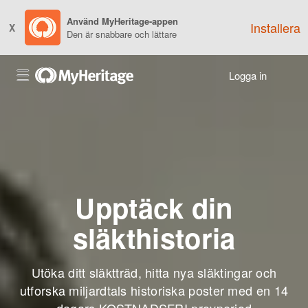
Använd MyHeritage-appen
Installera
X
Den är snabbare och lättare
Logga in
Upptäck din
släkthistoria
Utöka ditt släktträd, hitta nya släktingar och
utforska miljardtals historiska poster med en 14