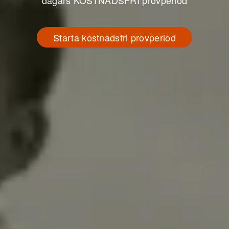
dagars KOSTNADSFRI provperiod
Starta kostnadsfri provperiod