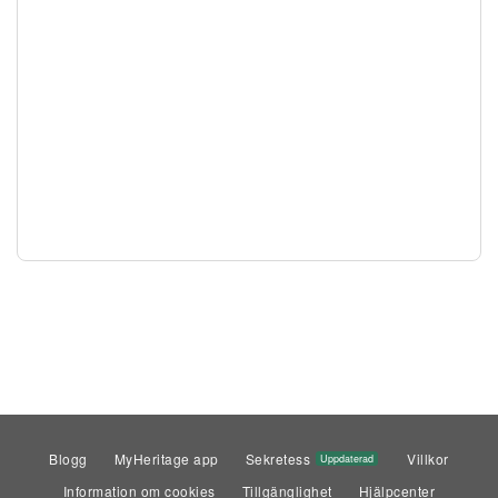
Blogg
MyHeritage app
Sekretess
Villkor
Uppdaterad
Information om cookies
Tillgänglighet
Hjälpcenter