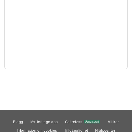
Blogg
MyHeritage app
Sekretess
Villkor
Uppdaterad
Information om cookies
Tillgänglighet
Hjälpcenter