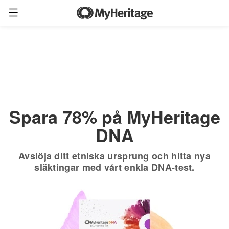
Beställ nu
Endast
$19.90
*
+ fri frakt
$89
Spara 78% på MyHeritage
DNA
Avslöja ditt etniska ursprung och hitta nya
släktingar med vårt enkla DNA-test.