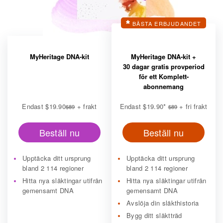
BÄSTA ERBJUDANDET
MyHeritage DNA-kit
MyHeritage DNA-kit +
30 dagar gratis provperiod
för ett Komplett-
abonnemang
Endast
$19.90
+ frakt
Endast
$19.90
*
+ fri frakt
$89
$89
Beställ nu
Beställ nu
Upptäcka ditt ursprung
Upptäcka ditt ursprung
bland 2 114 regioner
bland 2 114 regioner
Hitta nya släktingar utifrån
Hitta nya släktingar utifrån
gemensamt DNA
gemensamt DNA
Avslöja din släkthistoria
Bygg ditt släktträd