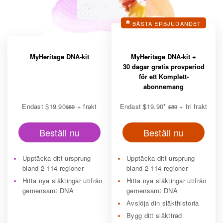
BÄSTA ERBJUDANDET
MyHeritage DNA-kit
MyHeritage DNA-kit +
30 dagar gratis provperiod
för ett Komplett-
abonnemang
Endast
$19.90
+ frakt
Endast
$19.90
*
+ fri frakt
$89
$89
Beställ nu
Beställ nu
Upptäcka ditt ursprung
Upptäcka ditt ursprung
bland 2 114 regioner
bland 2 114 regioner
Hitta nya släktingar utifrån
Hitta nya släktingar utifrån
gemensamt DNA
gemensamt DNA
Avslöja din släkthistoria
Bygg ditt släktträd