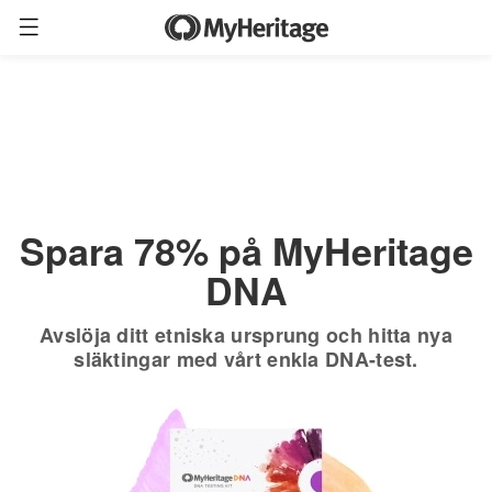
Beställ nu
Endast
$19.90
*
+ fri frakt
$89
Spara 78% på MyHeritage
DNA
Avslöja ditt etniska ursprung och hitta nya
släktingar med vårt enkla DNA-test.