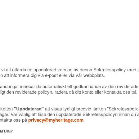
 vi att utfärda en uppdaterad version av denna Sekretesspolicy med e
tt informera dig via e-post eller via vår webbplats.
a ändringar innebär då automatiskt ett godkännande av den reviderade
nligt den reviderade policyn, radera då ditt konto eller kontakta oss på
iketten
"Uppdaterad"
att visas tydligt bredvid länken "Sekretesspolic
 dagar. Var vänlig att läsa den uppdaterade Sekretesspolicyn innan d
ontakta oss på
privacy@myheritage.com
.
M DIG?