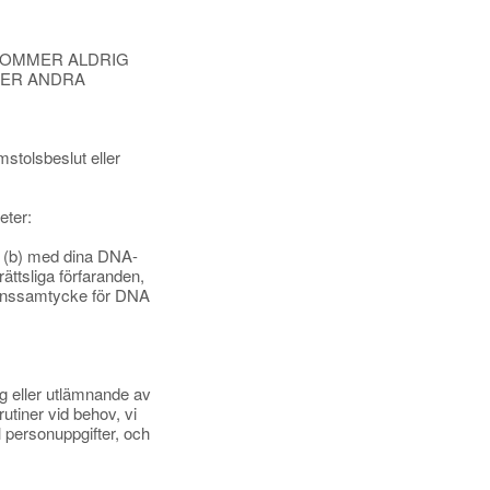
KOMMER ALDRIG
LER ANDRA
mstolsbeslut eller
eter:
ig; (b) med dina DNA-
ättsliga förfaranden,
ationssamtycke för DNA
ing eller utlämnande av
utiner vid behov, vi
l personuppgifter, och