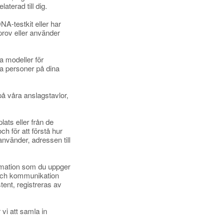
aterad till dig.
A-testkit eller har
rov eller använder
a modeller för
gga personer på dina
å våra anslagstavlor,
ats eller från de
ch för att förstå hur
nvänder, adressen till
rmation som du uppger
 och kommunikation
ent, registreras av
vi att samla in