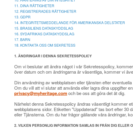
11. DINA RÄTTIGHETER
12. REGISTRERADES RÄTTIGHETER
13. GDPR
14. INTEGRITETSMEDDELANDE FÖR AMERIKANSKA DELSTATER
15. BRASILIENS DATASKYDDSLAG
16. SYDAFRIKAS DATASKYDDSLAG
17. BARN
18. KONTAKTA OSS OM SEKRETESS
1. ÄNDRINGAR I DENNA SEKRETESSPOLICY
Om vi beslutar att ändra något i vår Sekretesspolicy, kommer
över datum och om ändringarna är väsentliga, kommer vi även a
Din användning av webbplatsen eller tjänsten efter eventuell
Om du vill att vi slutar att använda eller lagra dina uppgifter e
privacy@myheritage.com
och be oss att göra det åt dig.
Närhelst denna Sekretesspolicy ändras väsentligt kommer et
webbplatsens sidor. Etiketten "Uppdaterad" tas bort efter 30
eller Tjänsterna. Om du har frågor gällande våra ändringar, k
2. VILKEN PERSONLIG INFORMATION SAMLAS IN FRÅN DIG ELLER O