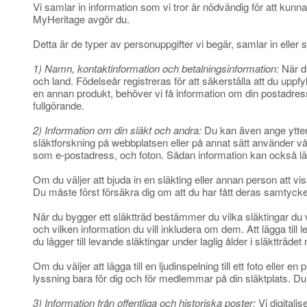
Vi samlar in information som vi tror är nödvändig för att kunna 
MyHeritage avgör du.
Detta är de typer av personuppgifter vi begär, samlar in eller s
1) Namn, kontaktinformation och betalningsinformation:
När du
och land. Födelseår registreras för att säkerställa att du uppfy
en annan produkt, behöver vi få information om din postadress
fullgörande.
2) Information om din släkt och andra:
Du kan även ange ytterl
släktforskning på webbplatsen eller på annat sätt använder vå
som e-postadress, och foton. Sådan information kan också lägg
Om du väljer att bjuda in en släkting eller annan person att vi
Du måste först försäkra dig om att du har fått deras samtycke 
När du bygger ett släktträd bestämmer du vilka släktingar du vill 
och vilken information du vill inkludera om dem. Att lägga till
du lägger till levande släktingar under laglig ålder i släktträ
Om du väljer att lägga till en ljudinspelning till ett foto eller e
lyssning bara för dig och för medlemmar på din släktplats. D
3) Information från offentliga och historiska poster:
Vi digitalis