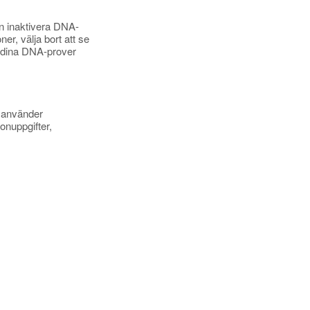
an inaktivera DNA-
er, välja bort att se
få dina DNA-prover
i använder
onuppgifter,