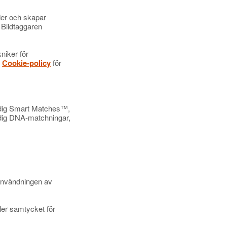
lder och skapar
 Bildtaggaren
niker för
r
Cookie-policy
för
ge dig Smart Matches™,
 dig DNA-matchningar,
a användningen av
ller samtycket för