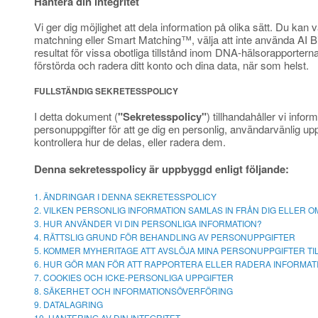
Hantera din integritet
Vi ger dig möjlighet att dela information på olika sätt. Du ka
matchning eller Smart Matching™, välja att inte använda AI Biog
resultat för vissa obotliga tillstånd inom DNA-hälsorapportern
förstörda och radera ditt konto och dina data, när som helst.
FULLSTÄNDIG SEKRETESSPOLICY
I detta dokument (
"Sekretesspolicy"
) tillhandahåller vi inf
personuppgifter för att ge dig en personlig, användarvänlig u
kontrollera hur de delas, eller radera dem.
Denna sekretesspolicy är uppbyggd enligt följande:
1. ÄNDRINGAR I DENNA SEKRETESSPOLICY
2. VILKEN PERSONLIG INFORMATION SAMLAS IN FRÅN DIG ELLER O
3. HUR ANVÄNDER VI DIN PERSONLIGA INFORMATION?
4. RÄTTSLIG GRUND FÖR BEHANDLING AV PERSONUPPGIFTER
5. KOMMER MYHERITAGE ATT AVSLÖJA MINA PERSONUPPGIFTER TI
6. HUR GÖR MAN FÖR ATT RAPPORTERA ELLER RADERA INFORMATIO
7. COOKIES OCH ICKE-PERSONLIGA UPPGIFTER
8. SÄKERHET OCH INFORMATIONSÖVERFÖRING
9. DATALAGRING
10. HANTERING AV DIN INTEGRITET