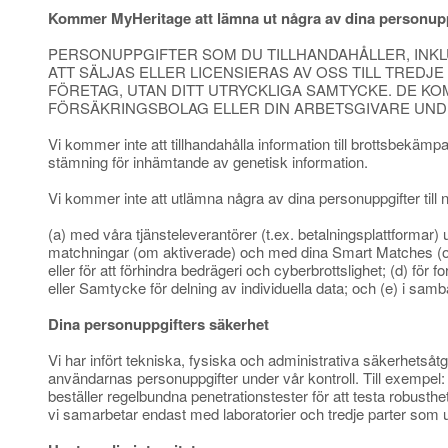
Kommer MyHeritage att lämna ut några av dina personuppgi
PERSONUPPGIFTER SOM DU TILLHANDAHÅLLER, INK
ATT SÄLJAS ELLER LICENSIERAS AV OSS TILL TRED
FÖRETAG, UTAN DITT UTRYCKLIGA SAMTYCKE. DE KOM
FÖRSÄKRINGSBOLAG ELLER DIN ARBETSGIVARE UN
Vi kommer inte att tillhandahålla information till brottsbekämpa
stämning för inhämtande av genetisk information.
Vi kommer inte att utlämna några av dina personuppgifter til
(a) med våra tjänsteleverantörer (t.ex. betalningsplattformar) un
matchningar (om aktiverade) och med dina Smart Matches (om akt
eller för att förhindra bedrägeri och cyberbrottslighet; (d) fö
eller Samtycke för delning av individuella data; och (e) i sa
Dina personuppgifters säkerhet
Vi har infört tekniska, fysiska och administrativa säkerhetsåtgä
användarnas personuppgifter under vår kontroll. Till exempel: 
beställer regelbundna penetrationstester för att testa robusthet
vi samarbetar endast med laboratorier och tredje parter som up