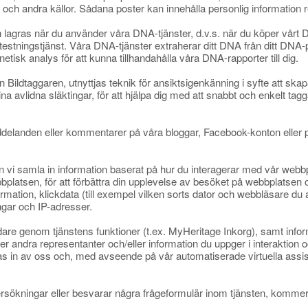
r och andra källor. Sådana poster kan innehålla personlig information rel
agras när du använder våra DNA-tjänster, d.v.s. när du köper vårt DN
tningstjänst. Våra DNA-tjänster extraherar ditt DNA från ditt DNA-p
isk analys för att kunna tillhandahålla våra DNA-rapporter till dig.
 Bildtaggaren, utnyttjas teknik för ansiktsigenkänning i syfte att skap
ina avlidna släktingar, för att hjälpa dig med att snabbt och enkelt ta
landen eller kommentarer på våra bloggar, Facebook-konton eller p
 vi samla in information baserat på hur du interagerar med vår webbpl
ebbplatsen, för att förbättra din upplevelse av besöket på webbplatsen o
mation, klickdata (till exempel vilken sorts dator och webbläsare du a
ingar och IP-adresser.
e genom tjänstens funktioner (t.ex. MyHeritage Inkorg), samt info
r andra representanter och/eller information du uppger i interaktion
s in av oss och, med avseende på vår automatiserade virtuella assist
dersökningar eller besvarar några frågeformulär inom tjänsten, kommer 