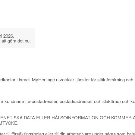
ni 2026.
att göra det nu.
kontor i Israel. MyHeritage utvecklar tjänster för släktforskning och
 (som kundnamn, e-postadresser, bostadsadresser och släktträd) och k
 GENETISKA DATA ELLER HÄLSOINFORMATION OCH KOMMER 
AMTYCKE.
r till försäkringsbolag eller till din arbetsgivare under några som hel