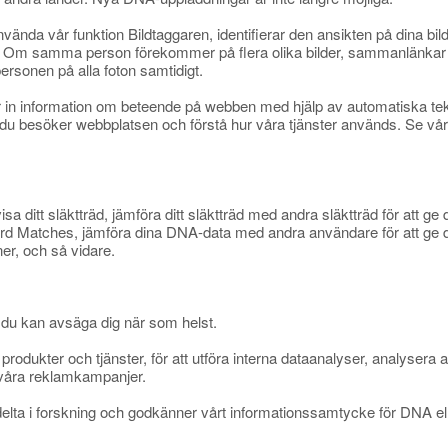
vända vår funktion Bildtaggaren, identifierar den ansikten på dina bi
er). Om samma person förekommer på flera olika bilder, sammanlänkar
ersonen på alla foton samtidigt.
 in information om beteende på webben med hjälp av automatiska tek
r du besöker webbplatsen och förstå hur våra tjänster används. Se vå
visa ditt släktträd, jämföra ditt släktträd med andra släktträd för att 
Record Matches, jämföra dina DNA-data med andra användare för att ge
er, och så vidare.
u kan avsäga dig när som helst.
 produkter och tjänster, för att utföra interna dataanalyser, analyser
a våra reklamkampanjer.
tt delta i forskning och godkänner vårt informationssamtycke för DNA e