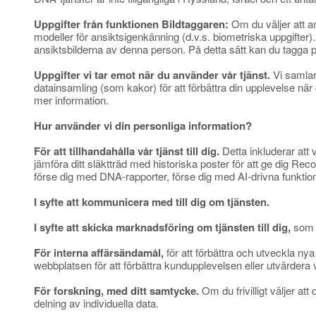
Uppgifter från funktionen Bildtaggaren:
Om du väljer att an
modeller för ansiktsigenkänning (d.v.s. biometriska uppgift
ansiktsbilderna av denna person. På detta sätt kan du tagga p
Uppgifter vi tar emot när du använder vår tjänst.
Vi samlar
datainsamling (som kakor) för att förbättra din upplevelse nä
mer information.
Hur använder vi din personliga information?
För att tillhandahålla vår tjänst till dig.
Detta inkluderar att 
jämföra ditt släktträd med historiska poster för att ge dig 
förse dig med DNA-rapporter, förse dig med AI-drivna funktion
I syfte att kommunicera med till dig om tjänsten.
I syfte att skicka marknadsföring om tjänsten till dig,
som d
För interna affärsändamål,
för att förbättra och utveckla nya
webbplatsen för att förbättra kundupplevelsen eller utvärder
För forskning, med ditt samtycke.
Om du frivilligt väljer a
delning av individuella data.