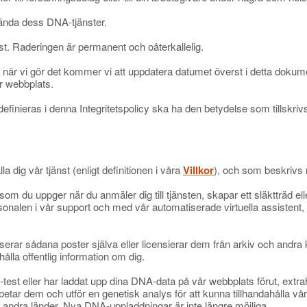
ända dess DNA-tjänster.
t. Raderingen är permanent och oåterkallelig.
och när vi gör det kommer vi att uppdatera datumet överst i detta dok
år webbplats.
nieras i denna Integritetspolicy ska ha den betydelse som tillskriv
a dig vår tjänst (enligt definitionen i våra
Villkor
), och som beskrivs
m du uppger när du anmäler dig till tjänsten, skapar ett släktträd el
nalen i vår support och med vår automatiserade virtuella assistent, fy
liserar sådana poster själva eller licensierar dem från arkiv och andra k
lla offentlig information om dig.
st eller har laddat upp dina DNA-data på vår webbplats förut, extrah
ar dem och utför en genetisk analys för att kunna tillhandahålla våra 
tal andra länder. Nya DNA-uppladdningar är inte längre möjliga.