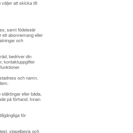
äljer att skicka till
ess, samt födelseår
 ett abonnemang eller
talningar och
räd, bedriver din
r, kontaktuppgifter
funktioner.
-postadress och namn.
 dem.
e släktingar eller båda,
ande på förhand. Innan
illgängliga för
ttest, vigselbevis och