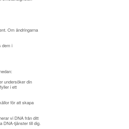
ument. Om ändringarna
s dem i
 nedan:
ler undersöker din
ller i ett
ällor för att skapa
erar vi DNA från ditt
DNA-tjänster till dig.