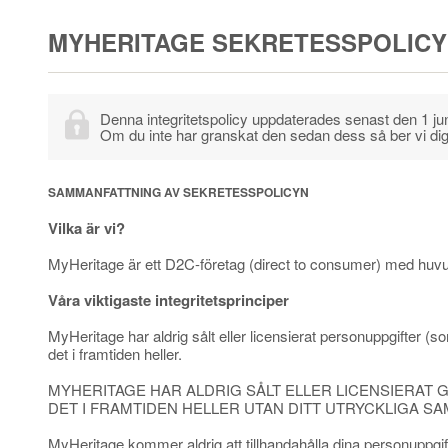
MYHERITAGE SEKRETESSPOLICY
Denna integritetspolicy uppdaterades senast den 1 ju
Om du inte har granskat den sedan dess så ber vi dig 
SAMMANFATTNING AV SEKRETESSPOLICYN
Vilka är vi?
MyHeritage är ett D2C-företag (direct to consumer) med huvud
Våra viktigaste integritetsprinciper
MyHeritage har aldrig sålt eller licensierat personuppgifter
det i framtiden heller.
MYHERITAGE HAR ALDRIG SÅLT ELLER LICENSIERAT
DET I FRAMTIDEN HELLER UTAN DITT UTRYCKLIGA S
MyHeritage kommer aldrig att tillhandahålla dina personuppgifte