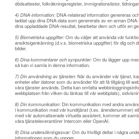
dödsattester, folkräkningsregister, immigrationslistor, tidninga
4) DNA-information:
DNA-relaterad information genereras och l
laddat upp dina DNA-data som genererats av en annan DNA-tes
dina uppladdade DNA-resultat, bearbetar dem och utför en genet
5) Biometriska uppgifter:
Om du väljer att använda vår funktion
ansiktsigenkänning (d.v.s. biometriska uppgifter) för dig och d
bilder.
6) Dina kommentarer och synpunkter:
Om du lägger upp medde
så kan vi samla in denna information.
7) Din användning av tjänsten:
När du använder vår tjänst, kan
enheter eller datorer som du använder för att få tillgång till w
våra tjänster används. Detta kan omfatta webbinloggningsinfor
webbplatsen från vilken du länkas till vår webbplats), sidvisn
8) Din kommunikation:
Din kommunikation med andra användar
i kommunikation med vår kundtjänst (t.ex. ärendenummer) elle
med vår automatiserade virtuella assistent, kommer att samla
våra tjänsteleverantörer Intercom eller OpenAI.
9) Dina undersökningssvar:
Om du frivilligt deltar i några un
informationen som du uppger.