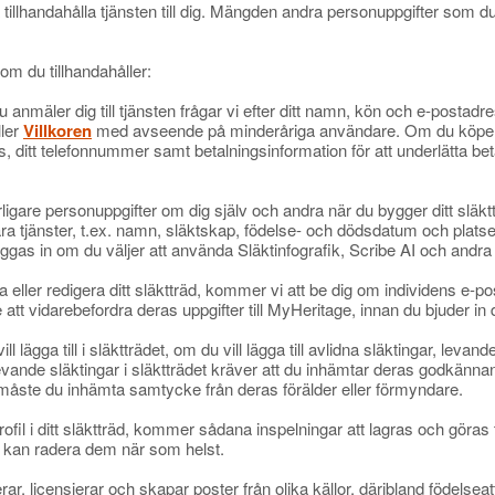
tillhandahålla tjänsten till dig. Mängden andra personuppgifter som du v
om du tillhandahåller:
 anmäler dig till tjänsten frågar vi efter ditt namn, kön och e-postadr
ller
Villkoren
med avseende på minderåriga användare. Om du köper
, ditt telefonnummer samt betalningsinformation för att underlätta be
igare personuppgifter om dig själv och andra när du bygger ditt släktt
ra tjänster, t.ex. namn, släktskap, födelse- och dödsdatum och platse
as in om du väljer att använda Släktinfografik, Scribe AI och andra 
sa eller redigera ditt släktträd, kommer vi att be dig om individens e
att vidarebefordra deras uppgifter till MyHeritage, innan du bjuder in
lägga till i släktträdet, om du vill lägga till avlidna släktingar, levand
 levande släktingar i släktträdet kräver att du inhämtar deras godkänn
det måste du inhämta samtycke från deras förälder eller förmyndare.
n profil i ditt släktträd, kommer sådana inspelningar att lagras och göras t
u kan radera dem när som helst.
erar, licensierar och skapar poster från olika källor, däribland födelsea