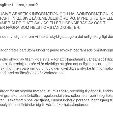
fter till tredje part?
LUSIVE GENETISK INFORMATION OCH HÄLSOINFORMATION, 
JE PART, INKLUSIVE LÄKEMEDELSFÖRETAG, MYNDIGHETER EL
MER ALDRIG ATT SÄLJAS ELLER LICENSIERAS AV OSS TILL
DER NÅGRA SOM HELST OMSTÄNDIGHETER.
nde myndigheter om vi inte är skyldiga att göra det enligt ett giltigt do
l någon tredje part utom under följande mycket begränsade omständigh
der skydd av tillämpliga avtal – för att tillhandahålla vår tjänst till d
iverade); (c) när vi är skyldiga att göra det enligt lag eller under r
r forskning, men bara om du uttryckligen givit ditt samtycke till Inform
mband med ett förvärv av vår verksamhet.
rder för att skydda mot förlust, missbruk, obehörig tillgång till, ändr
vi granskar och förbättrar regelbundet våra säkerhets- och integritetsr
en i säkerheten hos vår tjänst, endast behörig personal har tillgång til
pfyller och förbinder sig till våra säkerhetsstandarder.