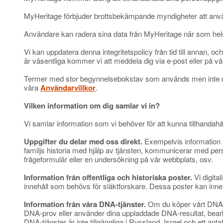
MyHeritage förbjuder brottsbekämpande myndigheter att anv
Användare kan radera sina data från MyHeritage när som hels
Vi kan uppdatera denna integritetspolicy från tid till annan, 
är väsentliga kommer vi att meddela dig via e-post eller på v
Termer med stor begynnelsebokstav som används men inte defi
våra
Användarvillkor
.
Vilken information om dig samlar vi in?
Vi samlar information som vi behöver för att kunna tillhandahåll
Uppgifter du delar med oss direkt.
Exempelvis information so
familjs historia med hjälp av tjänsten, kommunicerar med perso
frågeformulär eller en undersökning på vår webbplats, osv.
Information från offentliga och historiska poster.
Vi digita
innehåll som behövs för släktforskare. Dessa poster kan innehå
Information från våra DNA-tjänster.
Om du köper vårt DNA-te
DNA-prov eller använder dina uppladdade DNA-resultat, bearbet
DNA-tjänster är inte tillgängliga i Ryssland, Israel och ett an