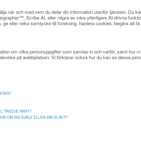
n välja när och med vem du delar din information utanför tjänsten. Du k
rapher™, Scribe AI, eller några av våra ytterligare AI-drivna funktion
a, ge eller neka samtycke till forskning, hantera cookies, begära att 
ormation om vilka personuppgifter som samlas in och varför, samt hur v
pplevelse på webbplatsen. Vi förklarar också hur du kan se dessa pers
M DIG?
LL TREDJE PART?
N OM SIG SJÄLV ELLER SIN SLÄKT?